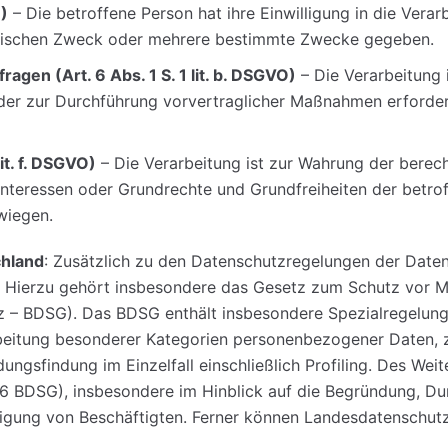
O)
– Die betroffene Person hat ihre Einwilligung in die Verar
fischen Zweck oder mehrere bestimmte Zwecke gegeben.
agen (Art. 6 Abs. 1 S. 1 lit. b. DSGVO)
– Die Verarbeitung i
oder zur Durchführung vorvertraglicher Maßnahmen erforder
it. f. DSGVO)
– Die Verarbeitung ist zur Wahrung der berech
ie Interessen oder Grundrechte und Grundfreiheiten der betr
wiegen.
chland
: Zusätzlich zu den Datenschutzregelungen der Date
 Hierzu gehört insbesondere das Gesetz zum Schutz vor 
 – BDSG). Das BDSG enthält insbesondere Spezialregelung
beitung besonderer Kategorien personenbezogener Daten, z
ngsfindung im Einzelfall einschließlich Profiling. Des Weit
26 BDSG), insbesondere im Hinblick auf die Begründung, D
lligung von Beschäftigten. Ferner können Landesdatenschut